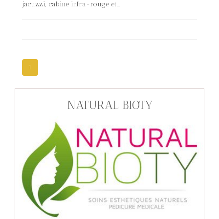
jacuzzi, cabine infra-rouge et...
1
NATURAL BIOTY